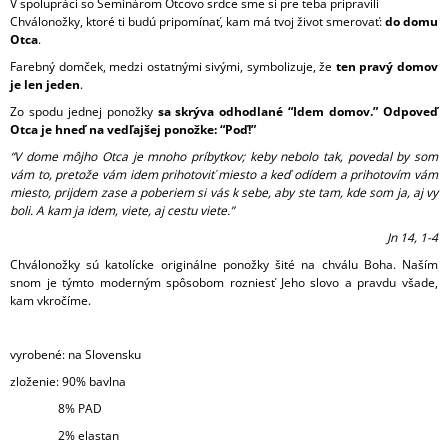
V spolupráci so Seminárom Otcovo srdce sme si pre teba pripravili
Chválonožky, ktoré ti budú pripomínať, kam má tvoj život smerovať:
do domu
Otca
.
Farebný domček, medzi ostatnými sivými, symbolizuje, že
ten pravý domov
je len jeden
.
Zo spodu jednej ponožky
sa skrýva odhodlané “Idem domov.” Odpoveď
Otca je hneď na vedľajšej ponožke: “Poď!”
“V dome môjho Otca je mnoho príbytkov; keby nebolo tak, povedal by som
vám to, pretože vám idem prihotoviť miesto a keď odídem a prihotovím vám
miesto, prijdem zase a poberiem si vás k sebe, aby ste tam, kde som ja, aj vy
boli. A kam ja idem, viete, aj cestu viete.”
Jn 14, 1-4
Chválonožky sú katolícke originálne ponožky šité na chválu Boha. Naším
snom je týmto moderným spôsobom rozniesť Jeho slovo a pravdu všade,
kam vkročíme.
vyrobené: na Slovensku
zloženie: 90% bavlna
8% PAD
2% elastan