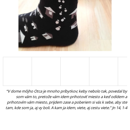
Á
J
S
Ť
?
HĽADAŤ
O
“V dome môjho Otca je mnoho príbytkov; keby nebolo tak, povedal by
D
som vám to, pretože vám idem prihotoviť miesto a keď odídem a
P
prihotovím vám miesto, prijdem zase a poberiem si vás k sebe, aby ste
O
tam, kde som ja, aj vy boli. A kam ja idem, viete, aj cestu viete.” Jn 14, 1-4
R
Ú
Č
A