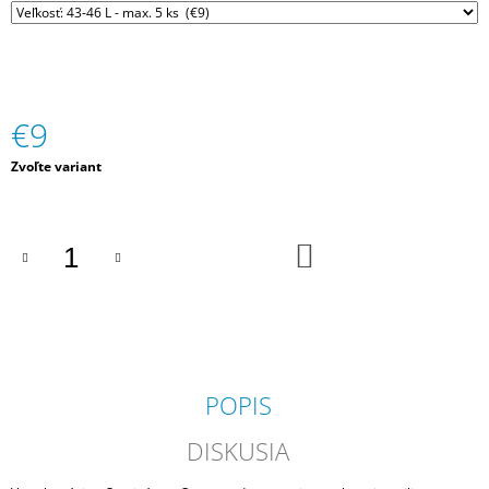
M
E
ŽIVOT
V
€9
OTCOVEJ
LÁSKE
Jednotková
Zvoľte variant
€12
cena:
DO
KOŠÍKA
POPIS
DISKUSIA