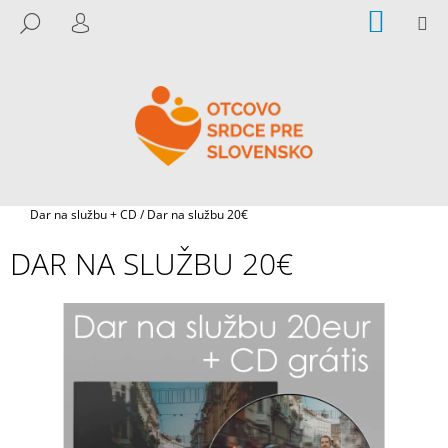
K
Prejsť
NÁKU
M
HĽADAŤ
na
KOŠÍK
O
PRIHLÁSENIE
SPÄŤ
SPÄŤ
obsah
Š
Í
Č
K
O
P
O
T
Domov
Dar na službu + CD
/
Dar na službu 20€
R
DAR NA SLUŽBU 20€
E
B
U
J
E
T
E
N