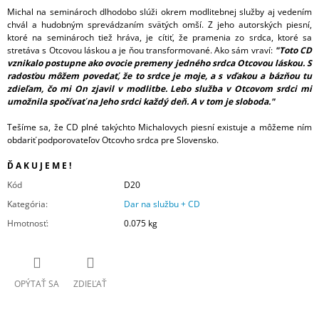
Michal na seminároch dlhodobo slúži okrem modlitebnej služby aj vedením
chvál a hudobným sprevádzaním svätých omší. Z jeho autorských piesní,
ktoré na seminároch tiež hráva, je cítiť, že pramenia zo srdca, ktoré sa
stretáva s
Otcovou láskou
a je ňou transformované. Ako sám vraví:
"Toto CD
vznikalo postupne ako ovocie premeny jedného srdca Otcovou láskou. S
radosťou môžem povedať, že to srdce je moje, a s vďakou a bázňou tu
zdieľam, čo mi On zjavil v modlitbe. Lebo služba v Otcovom srdci mi
umožnila spočívať na Jeho srdci každý deň. A v tom je sloboda."
Tešíme sa, že CD plné takýchto Michalovych piesní existuje a môžeme ním
obdariť podporovateľov Otcovho srdca pre Slovensko.
Ď A K U J E M E !
Kód
D20
Kategória
:
Dar na službu + CD
Hmotnosť
:
0.075 kg
OPÝTAŤ SA
ZDIEĽAŤ