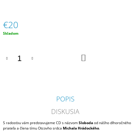
M
E
€20
DAR
NA
Jednotková
Skladom
SLUŽBU
cena:
20€
€20
DO
KOŠÍKA
POPIS
DISKUSIA
S radosťou vám predstavujeme CD s názvom
Sloboda
od nášho dlhoročného
priateľa a člena tímu Otcovho srdca
Michala Hrádockého
.