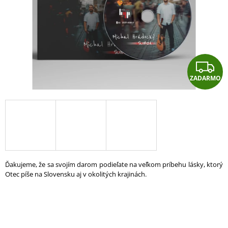
Á
J
S
Ť
Z
?
ZADARMO
A
D
A
HĽADAŤ
R
O
Ďakujeme, že sa svojím darom podieľate na veľkom príbehu lásky, ktorý
D
O
Otec píše na Slovensku aj v okolitých krajinách.
P
O
R
Ú
Č
A