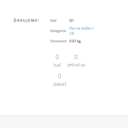
Ď A K U J E M E !
Kód
D1
Dar na službu +
Kategória
:
CD
Hmotnosť
:
0.01 kg
TLAČ
OPÝTAŤ SA
ZDIEĽAŤ