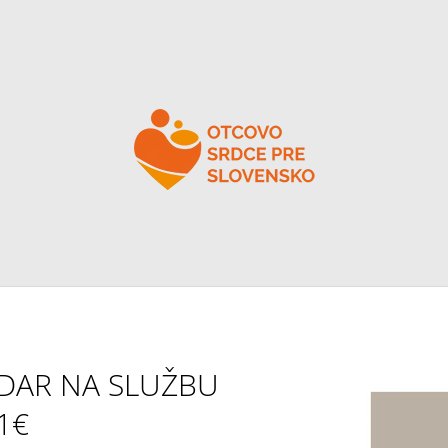
ČO POTREBUJETE NÁJSŤ?
HĽADAŤ
ODPORÚČAME
DAR NA SLUŽBU
1€
DAR NA SLUŽBU 20€
ŽIVOT V OTCOVĚ