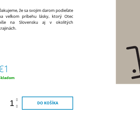
€20
€14,50
Ďakujeme, že sa svojim darom podieľate
na veľkom príbehu lásky, ktorý Otec
píše na Slovensku aj v okolitých
krajinách.
€1
Jednotková
Skladom
ena:
DO KOŠÍKA