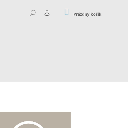
NÁKUPNÝ
HĽADAŤ
KOŠÍK
Prázdny košík
PRIHLÁSENIE
Nasledujúce
 LÁSCE